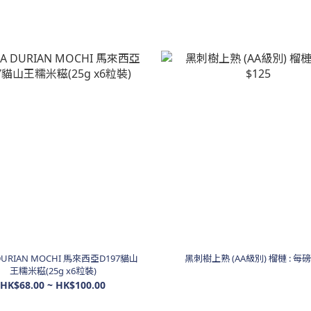
DURIAN MOCHI 馬來西亞D197貓山
黑刺樹上熟 (AA級別) 榴槤 : 每磅 
王糯米糍(25g x6粒裝)
HK$68.00 ~ HK$100.00