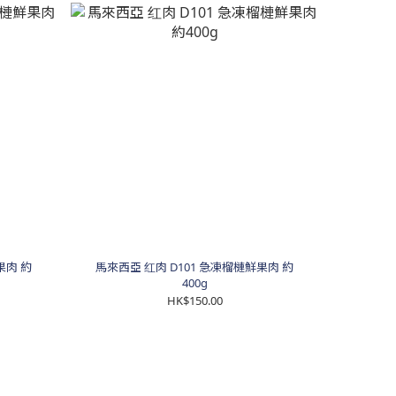
果肉 約
馬來西亞 红肉 D101 急凍榴槤鮮果肉 約
400g
HK$150.00