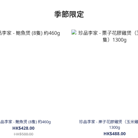
季節限定
品李家 - 鮑魚煲 (8隻) 約460g
珍品李家 - 栗子花膠雞煲（玉米
1300g
HK$428.00
HK$488.00
HK$588.00