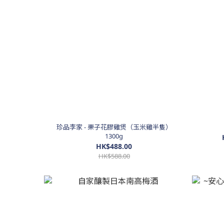
珍品李家 - 栗子花膠雞煲（玉米雞半隻）
1300g
HK$488.00
HK$588.00