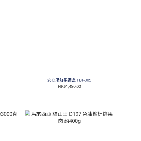
安心購鮮果禮盒 FBT-005
HK$1,480.00