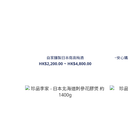
自家釀製日本南高梅酒
~安心購自
HK$2,200.00 ~ HK$4,800.00