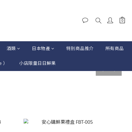
酒類
日本物產
特別商品推介
所有商品
e ）
小店限量日日鮮果
prev
next