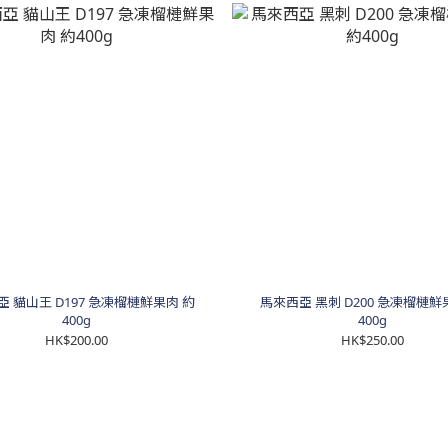
 貓山王 D197 急凍榴槤鮮果肉 約
馬來西亞 黑刺 D200 急凍榴槤鮮
400g
400g
HK$200.00
HK$250.00