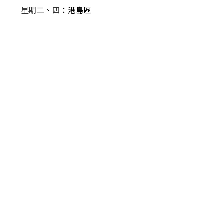
星期二
、
四
：港島區