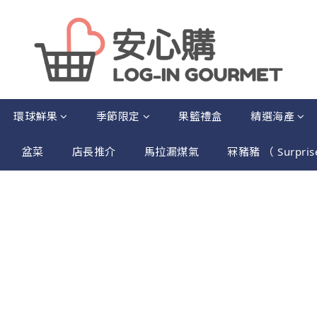
環球鮮果
季節限定
果籃禮盒
精選海產
盆菜
店長推介
馬拉漏煤氣
冧豬豬 （ Surpris