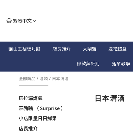
繁體中文
貓山王榴槤月餅
店長推介
大閘蟹
送禮禮盒
條款與細則
落單教學
全部商品
/
酒類
/
日本清酒
日本清酒
馬拉漏煤氣
冧豬豬 （ Surprise ）
小店限量日日鮮果
店長推介