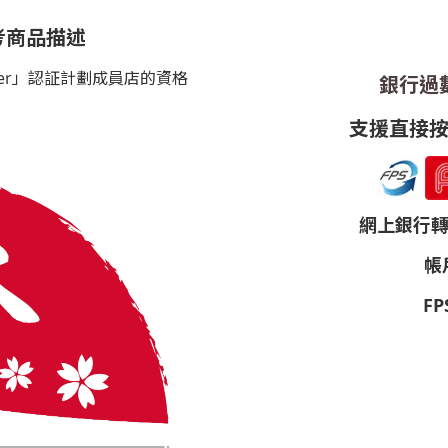
考商品描述
porter」認証計劃成員店的資格
銀行過數 
支援直接按圖
網上銀行轉帳帳
帳戶
FP