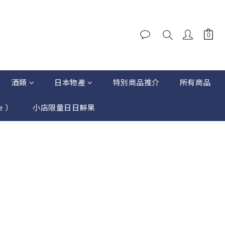
酒類
日本物產
特別商品推介
所有商品
e ）
小店限量日日鮮果