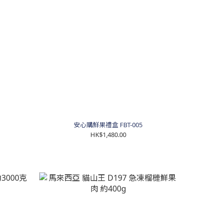
安心購鮮果禮盒 FBT-005
HK$1,480.00