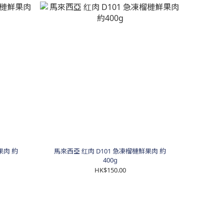
果肉 約
馬來西亞 红肉 D101 急凍榴槤鮮果肉 約
400g
HK$150.00