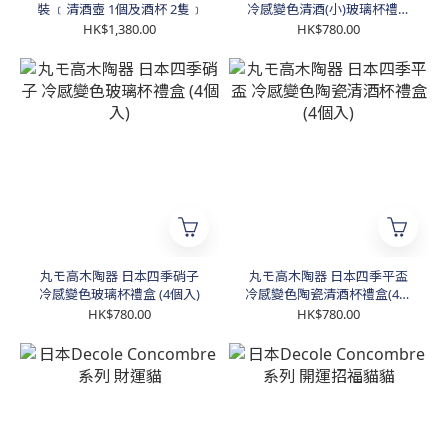
裝 ﹝清酒壺 1個及酒杯 2隻﹞
冷感變色清酒(小)玻璃杯禮盒
(4個入)
HK$1,380.00
HK$780.00
丸モ高木陶器 日本四季硝子
丸モ高木陶器 日本四季平盃
冷感變色玻璃杯禮盒 (4個入)
冷感變色陶瓷清酒杯禮盒(4個
入)
HK$780.00
HK$780.00