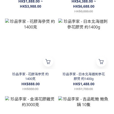
HK$1,888.00 ~
HK$4,388.00 ~
HK$3,988.00
HK$6,688.00
HK$8,888.00
珍品李家 - 花膠海參煲 約
珍品李家 - 日本北海道刺參花
1400克
膠煲 約1400g
HK$888.00
HK$1,488.00
HK$888.00
HK$1,788.00