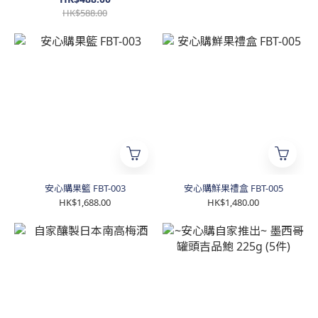
HK$588.00
安心購果籃 FBT-003
安心購鮮果禮盒 FBT-005
HK$1,688.00
HK$1,480.00