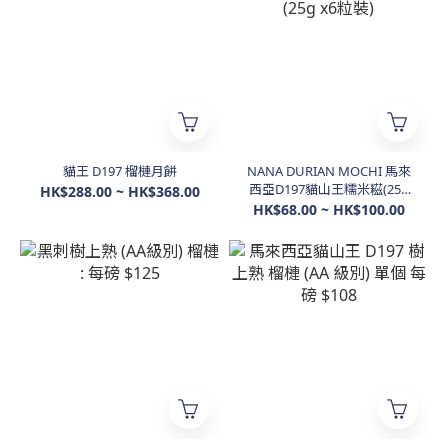
貓王 D197 榴槤月餅
NANA DURIAN MOCHI 馬來
西亞D197貓山王糯米糍(25g
HK$288.00 ~ HK$368.00
x6粒裝)
HK$68.00 ~ HK$100.00