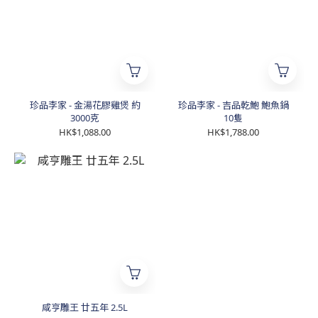
珍品李家 - 金湯花膠雞煲 約
珍品李家 - 吉品乾鮑 鮑魚鍋
3000克
10隻
HK$1,088.00
HK$1,788.00
咸亨雕王 廿五年 2.5L