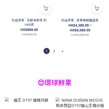
珍品李家 - 花膠海參煲 約
珍品李家 - 至尊佛跳牆盆菜
1400克
HK$4,388.00 ~
HK$888.00
HK$6,688.00
HK$888.00
HK$8,888.00
1
2
»
😊環球鮮果