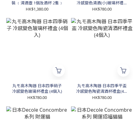
裝 ﹝清酒壺 1個及酒杯 2隻﹞
冷感變色清酒(小)玻璃杯禮盒
(4個入)
HK$1,380.00
HK$780.00
丸モ高木陶器 日本四季硝子
丸モ高木陶器 日本四季平盃
冷感變色玻璃杯禮盒 (4個入)
冷感變色陶瓷清酒杯禮盒(4個
入)
HK$780.00
HK$780.00