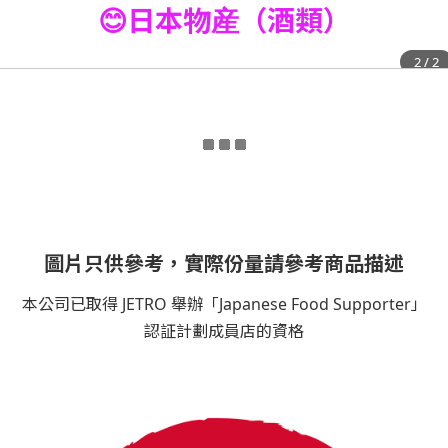
😊日本物産（酒類）
圖片只供參考，實際份量請參考商品描述
本公司已取得 JETRO 舉辦「Japanese Food Supporter」
認証計劃成員店的資格