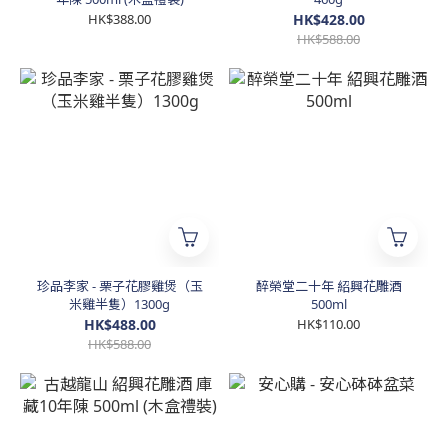
HK$388.00
HK$428.00
HK$588.00
珍品李家 - 栗子花膠雞煲（玉
醉榮堂二十年 紹興花雕酒
米雞半隻）1300g
500ml
HK$488.00
HK$110.00
HK$588.00