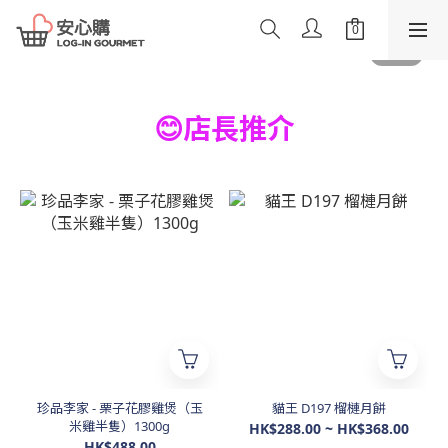
😊
店長推介
珍品李家 - 栗子花膠雞煲（玉
貓王 D197 榴槤月餅
米雞半隻）1300g
HK$288.00 ~ HK$368.00
HK$488.00