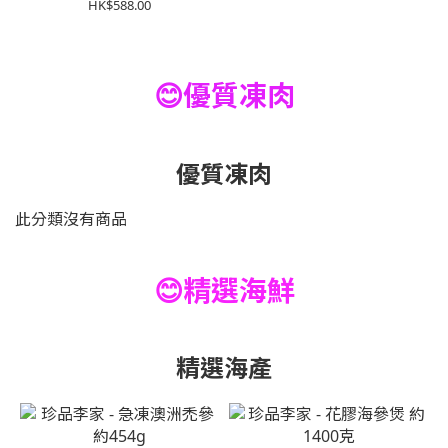
HK$588.00
😊優質凍肉
優質凍肉
此分類沒有商品
😊精選海鮮
精選海產