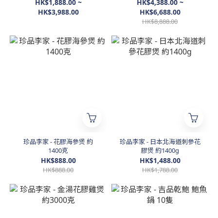
HK$1,888.00 ~
HK$4,388.00 ~
HK$3,988.00
HK$6,688.00
HK$8,888.00
珍品李家 - 花膠海參煲 約
珍品李家 - 日本北海道刺參花
1400克
膠煲 約1400g
HK$888.00
HK$1,488.00
HK$888.00
HK$1,788.00