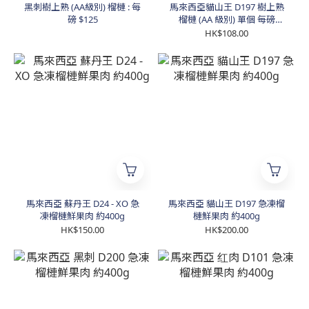
黑刺樹上熟 (AA級別) 榴槤 : 每
馬來西亞貓山王 D197 樹上熟
磅 $125
榴槤 (AA 級別) 單個 每磅
$108
HK$108.00
馬來西亞 蘇丹王 D24 - XO 急
馬來西亞 貓山王 D197 急凍榴
凍榴槤鮮果肉 約400g
槤鮮果肉 約400g
HK$150.00
HK$200.00