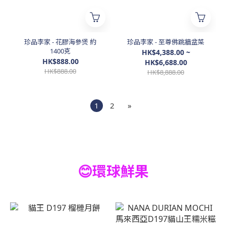
珍品李家 - 花膠海參煲 約
珍品李家 - 至尊佛跳牆盆菜
1400克
HK$4,388.00 ~
HK$888.00
HK$6,688.00
HK$888.00
HK$8,888.00
1
2
»
😊環球鮮果