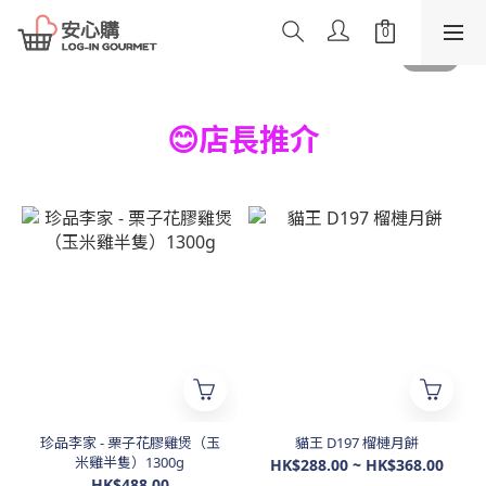
😊
店長推介
珍品李家 - 栗子花膠雞煲（玉
貓王 D197 榴槤月餅
米雞半隻）1300g
HK$288.00 ~ HK$368.00
HK$488.00