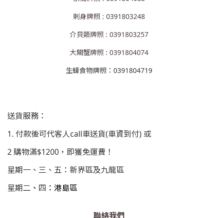
剌身牌照 : 0391803248
介貝類牌照 : 0391803257
大閘蟹牌照 : 0391804074
生蠔食物牌照：0391804719
送貨服務：
1. 付款後可代客人call車送貨(車資到付) 或
2 購物滿$1200，即獲免運費！
星期一、三、五：新界區及九龍區
星期二
、
四
：港島區
聯絡我們