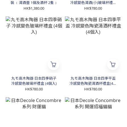
裝 ﹝清酒壺 1個及酒杯 2隻﹞
冷感變色清酒(小)玻璃杯禮盒
(4個入)
HK$1,380.00
HK$780.00
丸モ高木陶器 日本四季硝子
丸モ高木陶器 日本四季平盃
冷感變色玻璃杯禮盒 (4個入)
冷感變色陶瓷清酒杯禮盒(4個
入)
HK$780.00
HK$780.00