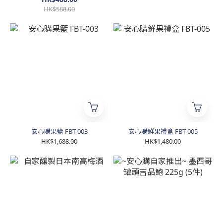
HK$588.00
安心購果籃 FBT-003
安心購鮮果禮盒 FBT-005
HK$1,688.00
HK$1,480.00