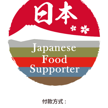
付款方式 :