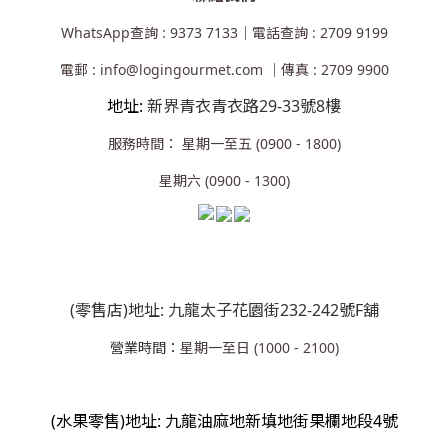
WhatsApp查詢 : 9373 7133｜電話查詢 : 2709 9199
電郵 : info@logingourmet.com ｜傳真 : 2709 9900
地址:
新界青衣青衣路29-33號8樓
服務時間： 星期一至五 (0900 - 1800)
星期六 (0900 - 1300)
(零售店)地址: 九龍太子花園街232-242號F舖
營業時間：
星期一至日 (1000 - 2100)
(水果零售)地址: 九龍油麻地新填地街果欄地段4號