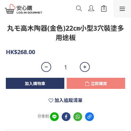
丸モ高木陶器(金色)22㎝小型3穴裝塗多
用途板
HK$268.00
加入購物車
立即購買
加入追蹤清單
分享到