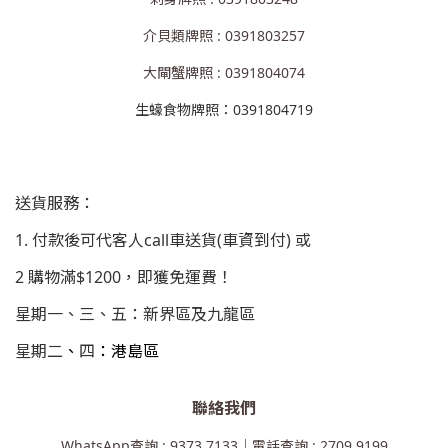
介貝類牌照 : 0391803257
大閘蟹牌照 : 0391804074
生蠔食物牌照：0391804719
送貨服務：
1. 付款後可代客人call車送貨(車資到付) 或
2 購物滿$1200，即獲免運費！
星期一、三、五：新界區及九龍區
星期二
、
四
：港島區
聯絡我們
WhatsApp查詢 : 9373 7133｜電話查詢 : 2709 9199