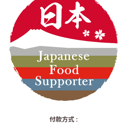
付款方式 :