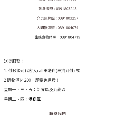
剌身牌照 : 0391803248
介貝類牌照 : 0391803257
大閘蟹牌照 : 0391804074
生蠔食物牌照：0391804719
送貨服務：
1. 付款後可代客人call車送貨(車資到付) 或
2 購物滿$1200，即獲免運費！
星期一、三、五：新界區及九龍區
星期二
、
四
：港島區
聯絡我們