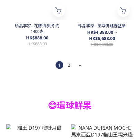
珍品李家 - 花膠海參煲 約
珍品李家 - 至尊佛跳牆盆菜
1400克
HK$4,388.00 ~
HK$888.00
HK$6,688.00
HK$888.00
HK$8,888.00
1
2
»
😊環球鮮果