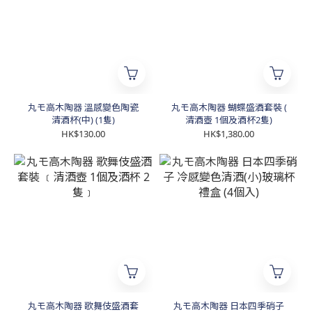
丸モ高木陶器 溫感變色陶瓷
丸モ高木陶器 蝴蝶盛酒套裝 (
清酒杯(中) (1隻)
清酒壺 1個及酒杯2隻)
HK$130.00
HK$1,380.00
丸モ高木陶器 歌舞伎盛酒套
丸モ高木陶器 日本四季硝子