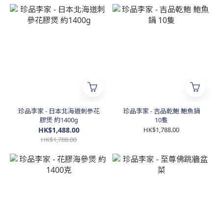
珍品李家 - 日本北海道刺參花
珍品李家 - 吉品乾鮑 鮑魚鍋
膠煲 約1400g
10隻
HK$1,488.00
HK$1,788.00
HK$1,788.00