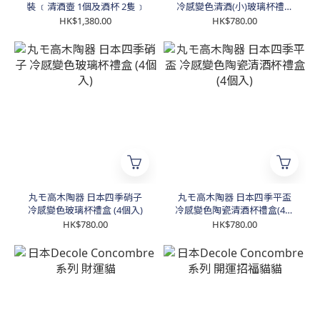
裝 ﹝清酒壺 1個及酒杯 2隻﹞
冷感變色清酒(小)玻璃杯禮盒
(4個入)
HK$1,380.00
HK$780.00
丸モ高木陶器 日本四季硝子
丸モ高木陶器 日本四季平盃
冷感變色玻璃杯禮盒 (4個入)
冷感變色陶瓷清酒杯禮盒(4個
入)
HK$780.00
HK$780.00