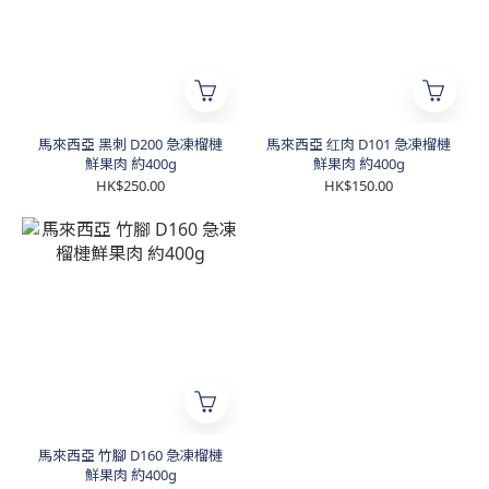
馬來西亞 黑刺 D200 急凍榴槤
馬來西亞 红肉 D101 急凍榴槤
鮮果肉 約400g
鮮果肉 約400g
HK$250.00
HK$150.00
馬來西亞 竹腳 D160 急凍榴槤
鮮果肉 約400g