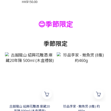
HK$150.00
😊季節限定
季節限定
古越龍山 紹興花雕酒 庫藏20
珍品李家 - 鮑魚煲 (8隻) 約
年陳 500ml (木盒禮裝)
460g