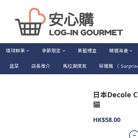
環球鮮果
季節限定
果籃禮盒
精選海產
盆菜
店長推介
馬拉漏煤氣
冧豬豬 （ Surpris
）
日本Decole 
貓
HK$58.00