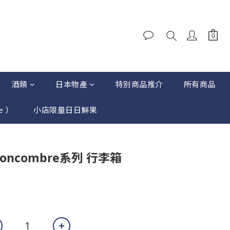
酒類
日本物產
特別商品推介
所有商品
e ）
小店限量日日鮮果
立即購買
Concombre系列 行李箱