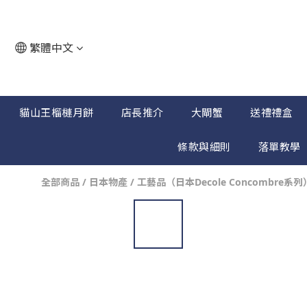
繁體中文
貓山王榴槤月餅
店長推介
大閘蟹
送禮禮盒
條款與細則
落單教學
全部商品
/
日本物產
/
工藝品（日本Decole Concombre系列