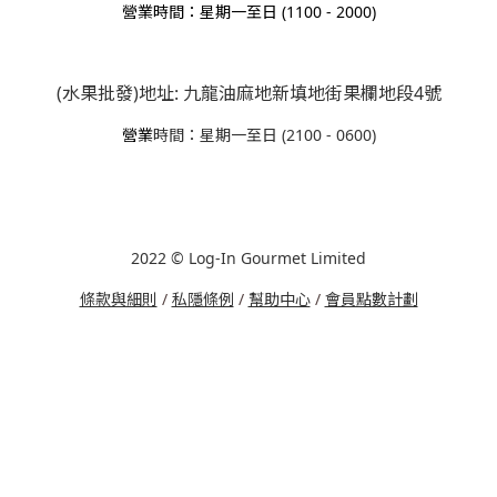
營業
時間：星期一至日 (1100 - 2000)
(水果批發)地址: 九龍油麻地新填地街果欄地段4號
營業
時間：星期一至日 (2100 - 0600)
2022 © Log-In Gourmet Limited
條款與細則
/
私隱條例
/
幫助中心
/
會員點數計劃