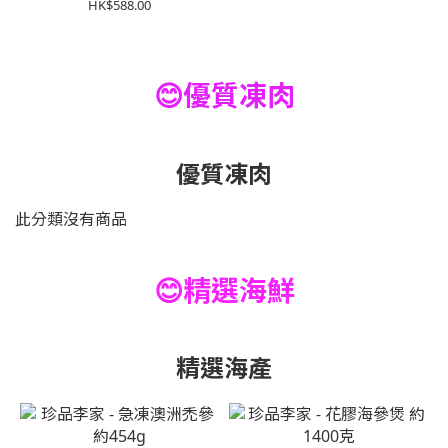
HK$588.00
😊優質凍肉
優質凍肉
此分類沒有商品
😊精選海鮮
精選海產