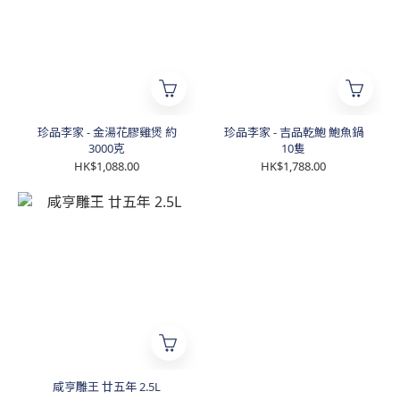
珍品李家 - 金湯花膠雞煲 約
珍品李家 - 吉品乾鮑 鮑魚鍋
3000克
10隻
HK$1,088.00
HK$1,788.00
咸亨雕王 廿五年 2.5L