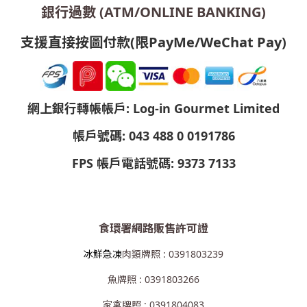
銀行過數 (ATM/ONLINE BANKING)
支援直接按圖付款(限PayMe/WeChat Pay)
網上銀行轉帳帳戶: Log-in Gourmet Limited
帳戶號碼: 043 488 0 0191786
FPS 帳戶電話號碼: 9373 7133
食環署網路販售許可證
冰鮮急凍
肉類牌照 : 0391803239
魚牌照 : 0391803266
家禽牌照 : 0391804083