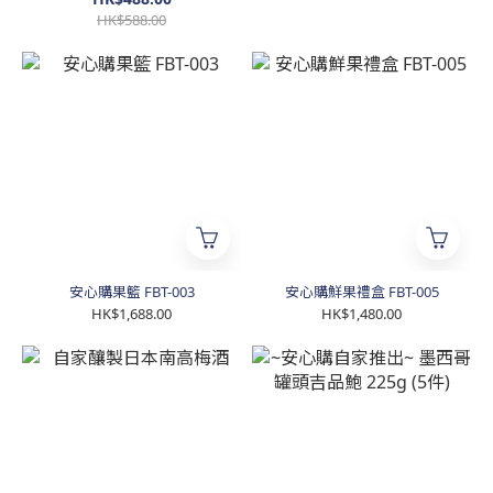
HK$588.00
安心購果籃 FBT-003
安心購鮮果禮盒 FBT-005
HK$1,688.00
HK$1,480.00