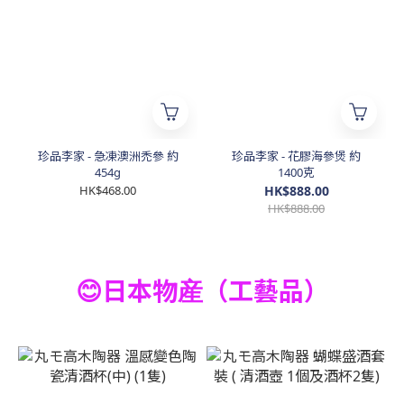
珍品李家 - 急凍澳洲禿參 約
珍品李家 - 花膠海參煲 約
454g
1400克
HK$468.00
HK$888.00
HK$888.00
😊日本物産（工藝品）