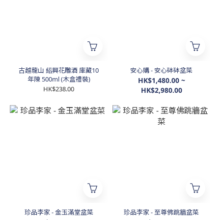
古越龍山 紹興花雕酒 庫藏10
安心購 - 安心砵砵盆菜
年陳 500ml (木盒禮裝)
HK$1,480.00 ~
HK$238.00
HK$2,980.00
珍品李家 - 金玉滿堂盆菜
珍品李家 - 至尊佛跳牆盆菜