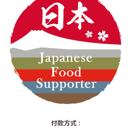
付款方式 :