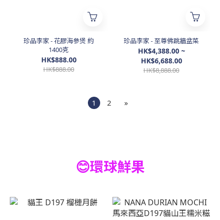
珍品李家 - 花膠海參煲 約
珍品李家 - 至尊佛跳牆盆菜
1400克
HK$4,388.00 ~
HK$888.00
HK$6,688.00
HK$888.00
HK$8,888.00
1
2
»
😊環球鮮果