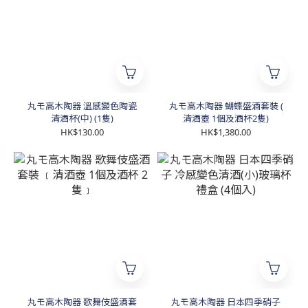
丸モ高木陶器 溫感變色陶瓷
丸モ高木陶器 蝴蝶盛酒套裝 (
清酒杯(中) (1隻)
清酒壺 1個及酒杯2隻)
HK$130.00
HK$1,380.00
丸モ高木陶器 歌舞伎盛酒套
丸モ高木陶器 日本四季硝子