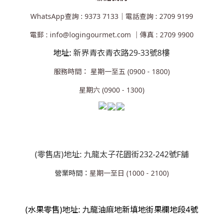
WhatsApp查詢 : 9373 7133｜電話查詢 : 2709 9199
電郵 : info@logingourmet.com ｜傳真 : 2709 9900
地址:
新界青衣青衣路29-33號8樓
服務時間： 星期一至五 (0900 - 1800)
星期六 (0900 - 1300)
(零售店)地址: 九龍太子花園街232-242號F舖
營業時間：
星期一至日 (1000 - 2100)
(水果零售)地址: 九龍油麻地新填地街果欄地段4號