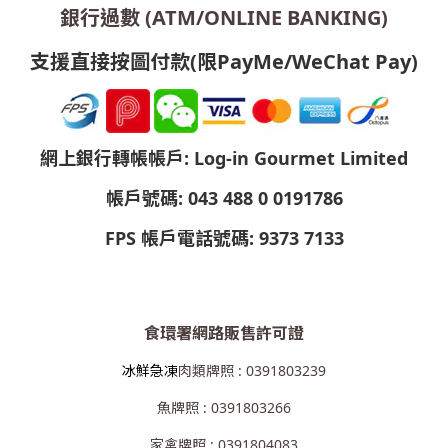
銀行過數 (ATM/ONLINE BANKING)
支援直接按圖付款(限PayMe/WeChat Pay)
網上銀行轉帳帳戶: Log-in Gourmet Limited
帳戶號碼: 043 488 0 0191786
FPS 帳戶電話號碼: 9373 7133
食環署網路販售許可證
冰鮮急凍
肉類牌照 : 0391803239
魚牌照 : 0391803266
家禽牌照 : 0391804083