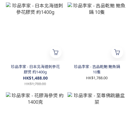
珍品李家 - 日本北海道刺參花
珍品李家 - 吉品乾鮑 鮑魚鍋
膠煲 約1400g
10隻
HK$1,488.00
HK$1,788.00
HK$1,788.00