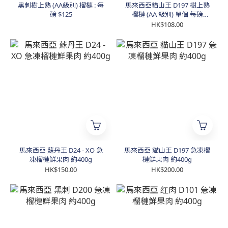
黑刺樹上熟 (AA級別) 榴槤 : 每
馬來西亞貓山王 D197 樹上熟
磅 $125
榴槤 (AA 級別) 單個 每磅
$108
HK$108.00
馬來西亞 蘇丹王 D24 - XO 急
馬來西亞 貓山王 D197 急凍榴
凍榴槤鮮果肉 約400g
槤鮮果肉 約400g
HK$150.00
HK$200.00