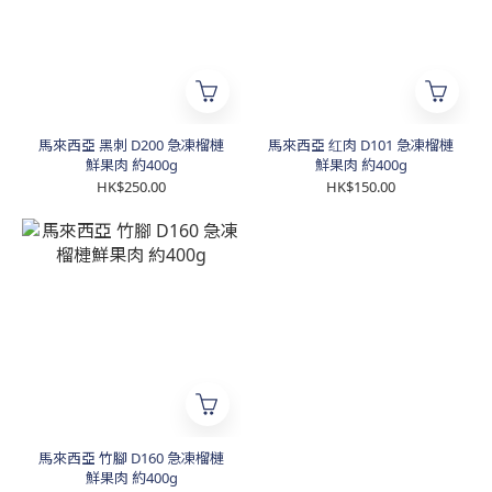
馬來西亞 黑刺 D200 急凍榴槤
馬來西亞 红肉 D101 急凍榴槤
鮮果肉 約400g
鮮果肉 約400g
HK$250.00
HK$150.00
馬來西亞 竹腳 D160 急凍榴槤
鮮果肉 約400g