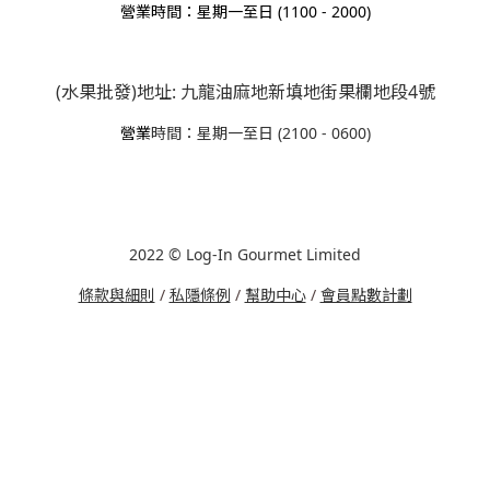
營業
時間：星期一至日 (1100 - 2000)
(水果批發)地址: 九龍油麻地新填地街果欄地段4號
營業
時間：星期一至日 (2100 - 0600)
2022 © Log-In Gourmet Limited
條款與細則
/
私隱條例
/
幫助中心
/
會員點數計劃