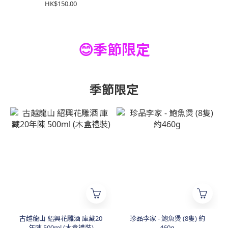
HK$150.00
😊季節限定
季節限定
古越龍山 紹興花雕酒 庫藏20
珍品李家 - 鮑魚煲 (8隻) 約
年陳 500ml (木盒禮裝)
460g