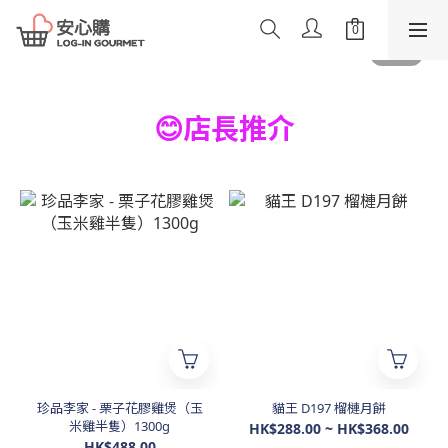
😊
店長推介
珍品李家 - 栗子花膠雞煲（玉
貓王 D197 榴槤月餅
米雞半隻）1300g
HK$288.00 ~ HK$368.00
HK$488.00