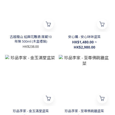
古越龍山 紹興花雕酒 庫藏10
安心購 - 安心砵砵盆菜
年陳 500ml (木盒禮裝)
HK$1,480.00 ~
HK$238.00
HK$2,980.00
珍品李家 - 金玉滿堂盆菜
珍品李家 - 至尊佛跳牆盆菜