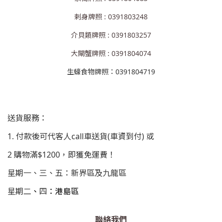
剌身牌照 : 0391803248
介貝類牌照 : 0391803257
大閘蟹牌照 : 0391804074
生蠔食物牌照：0391804719
送貨服務：
1. 付款後可代客人call車送貨(車資到付) 或
2 購物滿$1200，即獲免運費！
星期一、三、五：新界區及九龍區
星期二
、
四
：港島區
聯絡我們