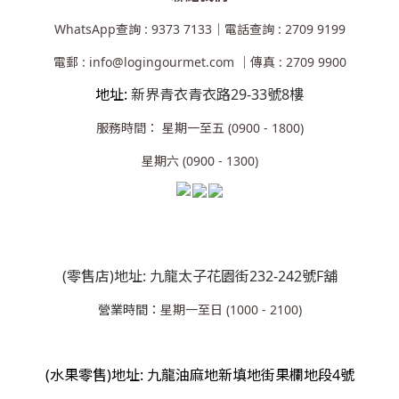
WhatsApp查詢 : 9373 7133｜電話查詢 : 2709 9199
電郵 : info@logingourmet.com ｜傳真 : 2709 9900
地址:
新界青衣青衣路29-33號8樓
服務時間： 星期一至五 (0900 - 1800)
星期六 (0900 - 1300)
(零售店)地址: 九龍太子花園街232-242號F舖
營業時間：
星期一至日 (1000 - 2100)
(水果零售)地址: 九龍油麻地新填地街果欄地段4號