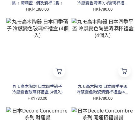
裝 ﹝清酒壺 1個及酒杯 2隻﹞
冷感變色清酒(小)玻璃杯禮盒
(4個入)
HK$1,380.00
HK$780.00
丸モ高木陶器 日本四季硝子
丸モ高木陶器 日本四季平盃
冷感變色玻璃杯禮盒 (4個入)
冷感變色陶瓷清酒杯禮盒(4個
入)
HK$780.00
HK$780.00