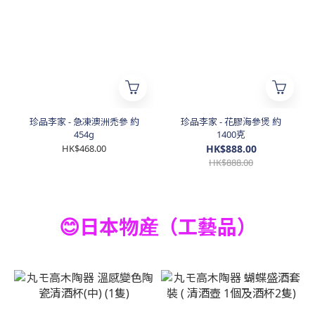
珍品李家 - 急凍澳洲禿參 約
珍品李家 - 花膠海參煲 約
454g
1400克
HK$468.00
HK$888.00
HK$888.00
😊日本物産（工藝品）