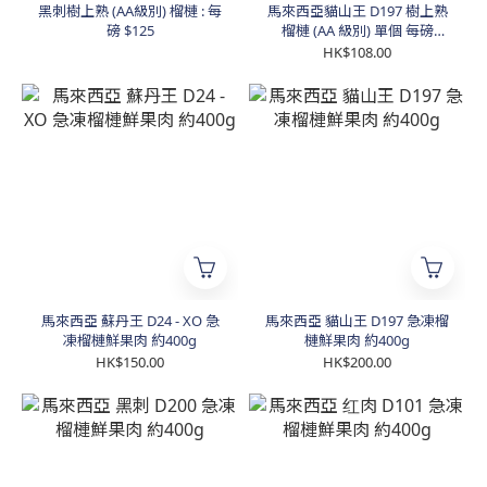
黑刺樹上熟 (AA級別) 榴槤 : 每
馬來西亞貓山王 D197 樹上熟
磅 $125
榴槤 (AA 級別) 單個 每磅
$108
HK$108.00
馬來西亞 蘇丹王 D24 - XO 急
馬來西亞 貓山王 D197 急凍榴
凍榴槤鮮果肉 約400g
槤鮮果肉 約400g
HK$150.00
HK$200.00