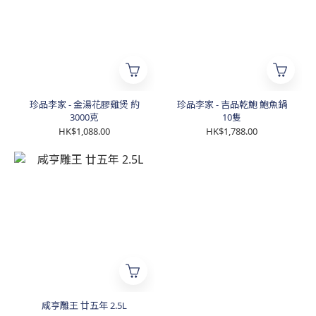
珍品李家 - 金湯花膠雞煲 約
珍品李家 - 吉品乾鮑 鮑魚鍋
3000克
10隻
HK$1,088.00
HK$1,788.00
咸亨雕王 廿五年 2.5L