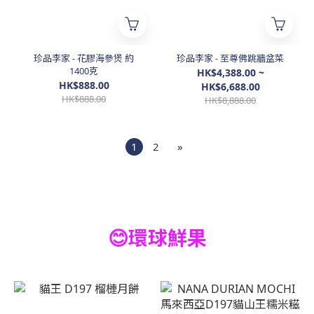
珍品李家 - 花膠海參煲 約
珍品李家 - 至尊佛跳牆盆菜
1400克
HK$4,388.00 ~
HK$888.00
HK$6,688.00
HK$888.00
HK$8,888.00
1
2
»
😊環球鮮果