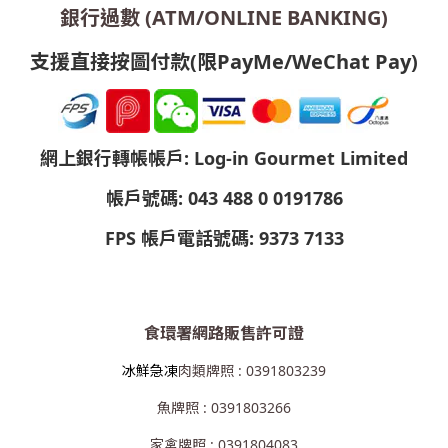
銀行過數 (ATM/ONLINE BANKING)
支援直接按圖付款(限PayMe/WeChat Pay)
網上銀行轉帳帳戶: Log-in Gourmet Limited
帳戶號碼: 043 488 0 0191786
FPS 帳戶電話號碼: 9373 7133
食環署網路販售許可證
冰鮮急凍
肉類牌照 : 0391803239
魚牌照 : 0391803266
家禽牌照 : 0391804083