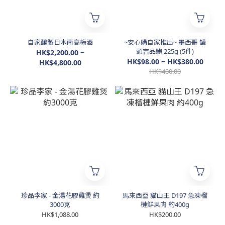
自家釀製日本南高梅酒
~安心購自家推出~ 墨西哥 罐
頭吉品鮑 225g (5件)
HK$2,200.00 ~
HK$98.00 ~ HK$380.00
HK$4,800.00
HK$480.00
珍品李家 - 金湯花膠雞煲 約
馬來西亞 貓山王 D197 急凍榴
3000克
槤鮮果肉 約400g
HK$1,088.00
HK$200.00