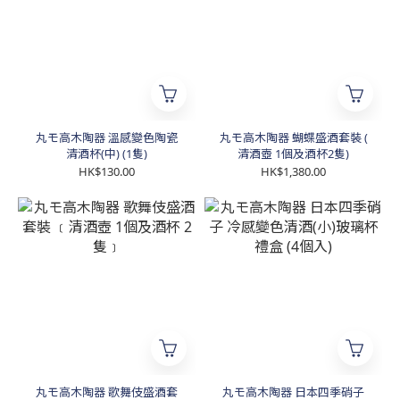
丸モ高木陶器 溫感變色陶瓷
丸モ高木陶器 蝴蝶盛酒套裝 (
清酒杯(中) (1隻)
清酒壺 1個及酒杯2隻)
HK$130.00
HK$1,380.00
丸モ高木陶器 歌舞伎盛酒套
丸モ高木陶器 日本四季硝子