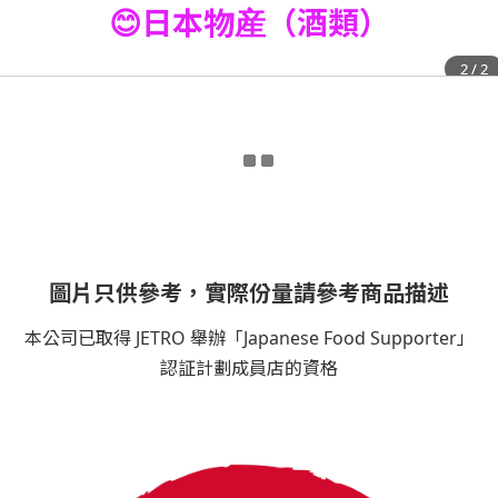
😊日本物産（酒類）
圖片只供參考，實際份量請參考商品描述
本公司已取得 JETRO 舉辦「Japanese Food Supporter」
認証計劃成員店的資格