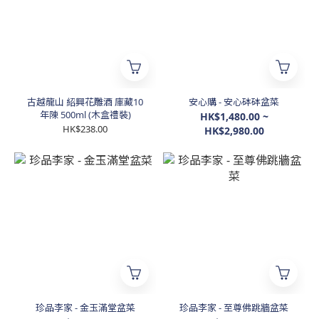
古越龍山 紹興花雕酒 庫藏10
安心購 - 安心砵砵盆菜
年陳 500ml (木盒禮裝)
HK$1,480.00 ~
HK$238.00
HK$2,980.00
珍品李家 - 金玉滿堂盆菜
珍品李家 - 至尊佛跳牆盆菜