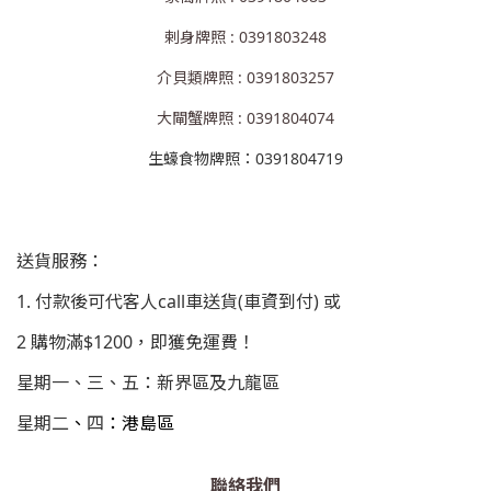
剌身牌照 : 0391803248
介貝類牌照 : 0391803257
大閘蟹牌照 : 0391804074
生蠔食物牌照：0391804719
送貨服務：
1. 付款後可代客人call車送貨(車資到付) 或
2 購物滿$1200，即獲免運費！
星期一、三、五：新界區及九龍區
星期二
、
四
：港島區
聯絡我們