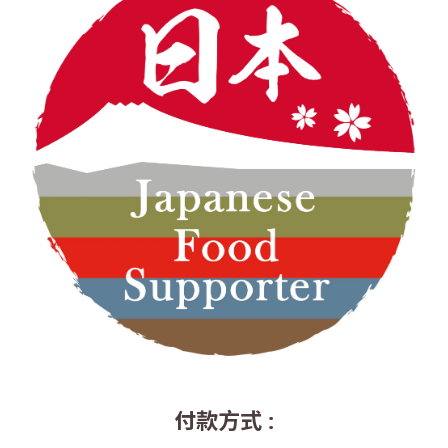
付款方式 :