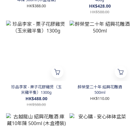
HK$388.00
HK$428.00
HK$588.00
珍品李家 - 栗子花膠雞煲（玉
醉榮堂二十年 紹興花雕酒
米雞半隻）1300g
500ml
HK$488.00
HK$110.00
HK$588.00