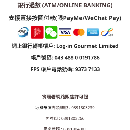
銀行過數 (ATM/ONLINE BANKING)
支援直接按圖付款(限PayMe/WeChat Pay)
網上銀行轉帳帳戶: Log-in Gourmet Limited
帳戶號碼: 043 488 0 0191786
FPS 帳戶電話號碼: 9373 7133
食環署網路販售許可證
冰鮮急凍
肉類牌照 : 0391803239
魚牌照 : 0391803266
家禽牌照 : 0391804083