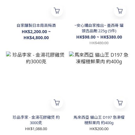
自家釀製日本南高梅酒
~安心購自家推出~ 墨西哥 罐
頭吉品鮑 225g (5件)
HK$2,200.00 ~
HK$98.00 ~ HK$380.00
HK$4,800.00
HK$480.00
珍品李家 - 金湯花膠雞煲 約
馬來西亞 貓山王 D197 急凍榴
3000克
槤鮮果肉 約400g
HK$1,088.00
HK$200.00