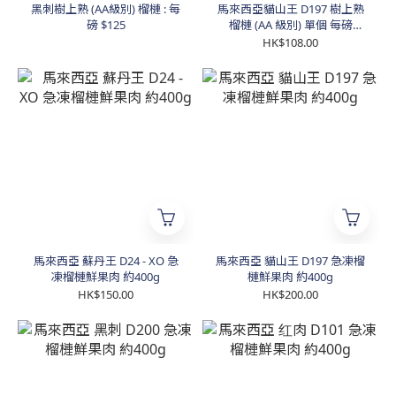
黑刺樹上熟 (AA級別) 榴槤 : 每
馬來西亞貓山王 D197 樹上熟
磅 $125
榴槤 (AA 級別) 單個 每磅
$108
HK$108.00
馬來西亞 蘇丹王 D24 - XO 急
馬來西亞 貓山王 D197 急凍榴
凍榴槤鮮果肉 約400g
槤鮮果肉 約400g
HK$150.00
HK$200.00