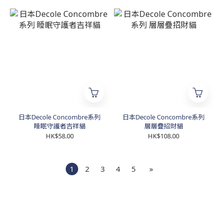
日本Decole Concombre系列
日本Decole Concombre系列
睡眠守護者吉祥貓
層層疊招財貓
HK$58.00
HK$108.00
1
2
3
4
5
»