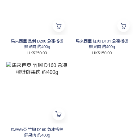
馬來西亞 黑刺 D200 急凍榴槤
馬來西亞 红肉 D101 急凍榴槤
鮮果肉 約400g
鮮果肉 約400g
HK$250.00
HK$150.00
馬來西亞 竹腳 D160 急凍榴槤
鮮果肉 約400g