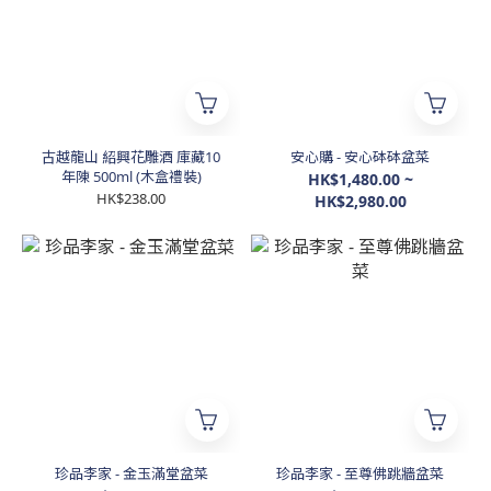
古越龍山 紹興花雕酒 庫藏10
安心購 - 安心砵砵盆菜
年陳 500ml (木盒禮裝)
HK$1,480.00 ~
HK$238.00
HK$2,980.00
珍品李家 - 金玉滿堂盆菜
珍品李家 - 至尊佛跳牆盆菜