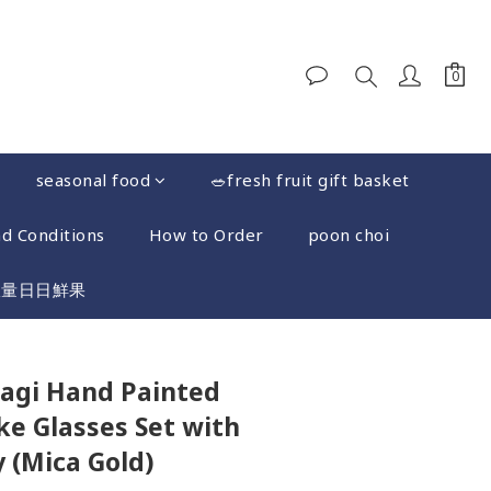
seasonal food
🥗fresh fruit gift basket
d Conditions
How to Order
poon choi
限量日日鮮果
BUY NOW
agi Hand Painted
ke Glasses Set with
 (Mica Gold)