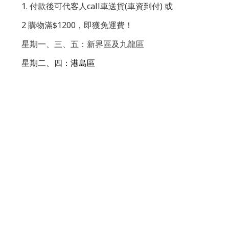
1. 付款後可代客人call車送貨(車資到付) 或
2 購物滿$1200，即獲免運費！
星期一、三、五：新界區及九龍區
星期二
、
四
：港島區