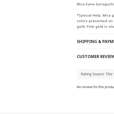
Mica Kane-kuroguchi
*Special Help: Mica 
colors presented on 
gold; Pink gold is sil
SHIPPING & PAY
CUSTOMER REVIE
No review for this produ