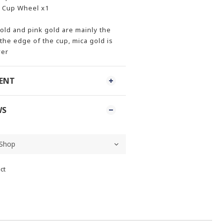
 Cup Wheel x1
gold and pink gold are mainly the
the edge of the cup, mica gold is
ver
MENT
WS
ct