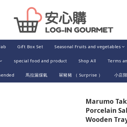
rab
Gift Box Set
Seasonal Fruits and vegetables
special food and product
Shop All
Terms an
mended
馬拉漏煤氣
冧豬豬 （ Surprise ）
小店
Marumo Tak
Porcelain Sa
Wooden Tray