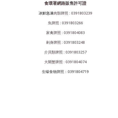
食環署網路販售許可證
冰鮮急凍
肉類牌照 : 0391803239
魚牌照 : 0391803266
家禽牌照 : 0391804083
剌身牌照 : 0391803248
介貝類牌照 : 0391803257
大閘蟹牌照 : 0391804074
生蠔食物牌照：0391804719