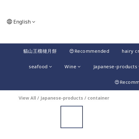
English
貓山王榴槤月餅
😍Recommended
hairy c
seafood
Wine
Japanese-products
😍Recom
View All
/
Japanese-products
/
container