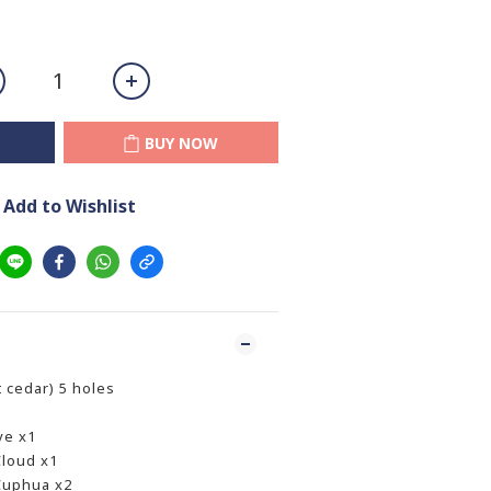
BUY NOW
Add to Wishlist
 cedar) 5 holes
ve x1
loud x1
Cuphua x2