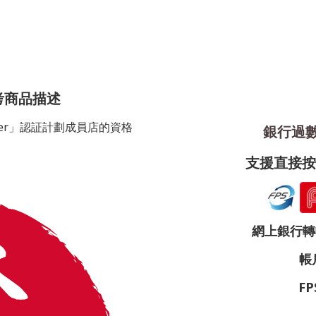
考商品描述
porter」認証計劃成員店的資格
銀行過數 
支援直接按圖
網上銀行轉帳帳
帳戶
FP