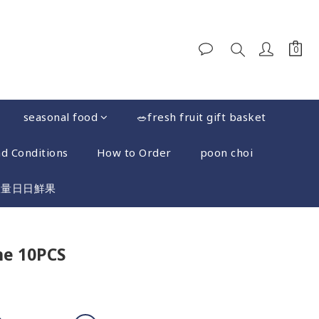
seasonal food
🥗fresh fruit gift basket
d Conditions
How to Order
poon choi
限量日日鮮果
BUY NOW
ne 10PCS