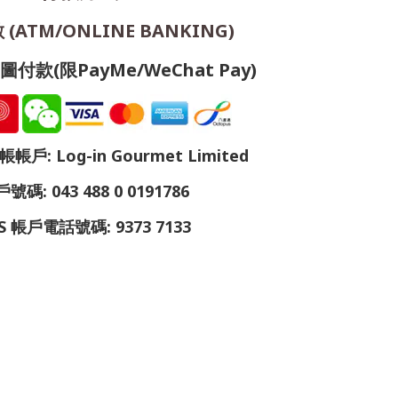
(ATM/ONLINE BANKING)
付款(限PayMe/WeChat Pay)
戶: Log-in Gourmet Limited
號碼: 043 488 0 0191786
S 帳戶電話號碼: 9373 7133