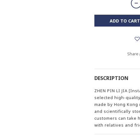
ADD TO CART
Share
DESCRIPTION
ZHEN PIN LI JIA [Inst
selected high-qualit
made by Hong Kong m
and scientifically st
customers can take h
with relatives and fr