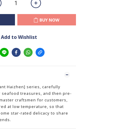
BUY NOW
Add to Wishlist
ant Haizhen] series, carefully
y seafood treasures, and then pre-
aster craftsmen for customers,
ored at low temperature, so that
ome star-rated delicacy to share
iends.