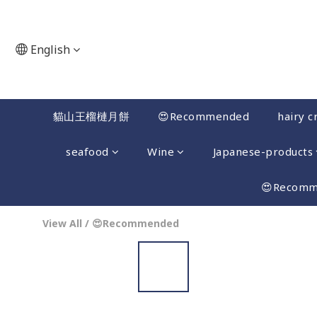
English
貓山王榴槤月餅
😍Recommended
hairy c
seafood
Wine
Japanese-products
😍Recom
View All
/
😍Recommended