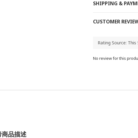
SHIPPING & PAY
CUSTOMER REVIE
No review for this produ
考商品描述