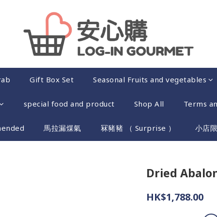
rab
Gift Box Set
Seasonal Fruits and vegetables
special food and product
Shop All
Terms an
mended
馬拉漏煤氣
冧豬豬 （ Surprise ）
小店
Dried Abalo
HK$1,788.00