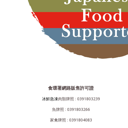
食環署網路販售許可證
冰鮮急凍
肉類牌照 : 0391803239
魚牌照 : 0391803266
家禽牌照 : 0391804083