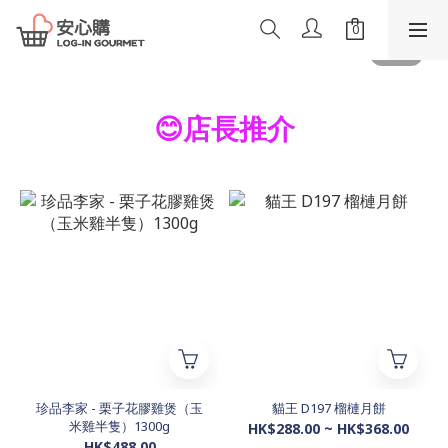
😊
店長推介
珍品李家 - 栗子花膠雞煲（玉
貓王 D197 榴槤月餅
米雞半隻）1300g
HK$288.00 ~ HK$368.00
HK$488.00