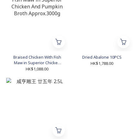
Braised Chicken With Fish
Dried Abalone 10PCS
Maw in Superior Chicken
HK$1,788.00
And Pumpkin Broth
HK$1,088.00
Approx.3000g