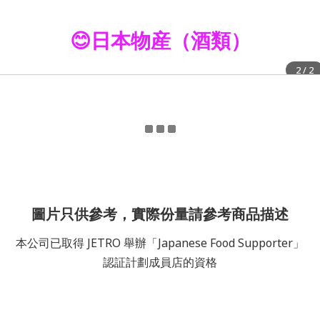
😊日本物産（酒類）
圖片只供參考，實際份量請參考商品描述
本公司已取得 JETRO 舉辦「Japanese Food Supporter」
認証計劃成員店的資格