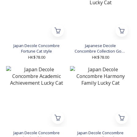
Japan Decole Concombre
Japanese Decole
Fortune Cat style
Concombre Collection Good
Luck Charming Lucky Cat
HK$78.00
HK$78.00
Japan Decole Concombre
Japan Decole Concombre