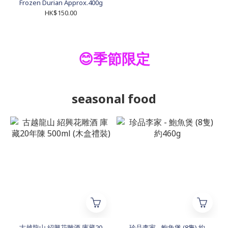
Frozen Durian Approx.400g
HK$150.00
😊季節限定
seasonal food
古越龍山 紹興花雕酒 庫藏20
珍品李家 - 鮑魚煲 (8隻) 約