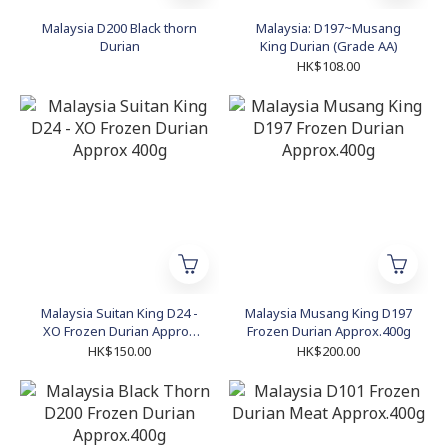
Malaysia D200 Black thorn
Malaysia: D197~Musang
Durian
King Durian (Grade AA)
HK$108.00
Malaysia Suitan King D24 -
Malaysia Musang King D197
XO Frozen Durian Approx
Frozen Durian Approx.400g
400g
HK$150.00
HK$200.00