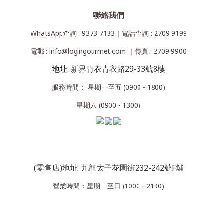
聯絡我們
WhatsApp查詢 : 9373 7133｜電話查詢 : 2709 9199
電郵 : info@logingourmet.com ｜傳真 : 2709 9900
地址:
新界青衣青衣路29-33號8樓
服務時間： 星期一至五 (0900 - 1800)
星期六 (0900 - 1300)
(零售店)地址: 九龍太子花園街232-242號F舖
營業時間：
星期一至日 (1000 - 2100)