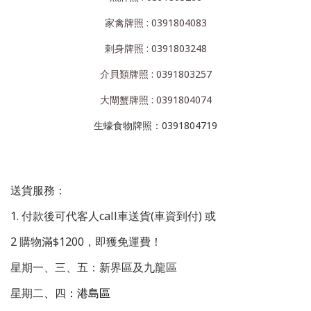
家禽牌照 : 0391804083
剌身牌照 : 0391803248
介貝類牌照 : 0391803257
大閘蟹牌照 : 0391804074
生蠔食物牌照：0391804719
送貨服務：
1. 付款後可代客人call車送貨(車資到付) 或
2 購物滿$1200，即獲免運費！
星期一、三、五：新界區及九龍區
星期二
、
四
：港島區