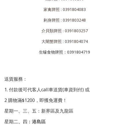
家禽牌照 : 0391804083
剌身牌照 : 0391803248
介貝類牌照 : 0391803257
大閘蟹牌照 : 0391804074
生蠔食物牌照：0391804719
送貨服務：
1. 付款後可代客人call車送貨(車資到付) 或
2 購物滿$1200，即獲免運費！
星期一、三、五：新界區及九龍區
星期二
、
四
：港島區