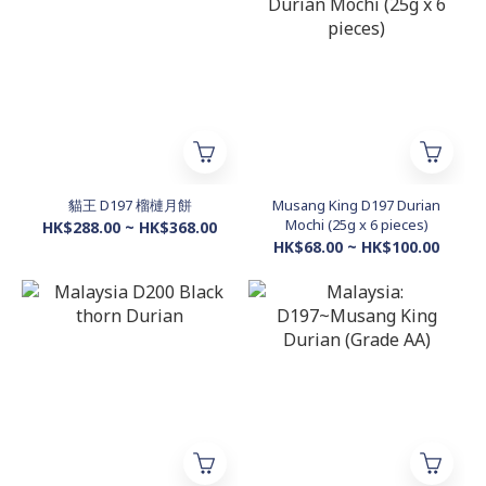
貓王 D197 榴槤月餅
Musang King D197 Durian
Mochi (25g x 6 pieces)
HK$288.00 ~ HK$368.00
HK$68.00 ~ HK$100.00