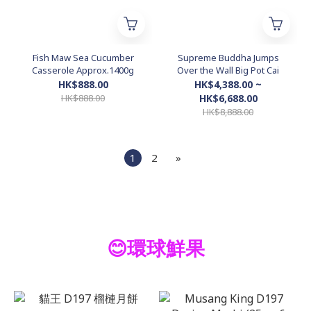
Fish Maw Sea Cucumber
Supreme Buddha Jumps
Casserole Approx.1400g
Over the Wall Big Pot Cai
HK$888.00
HK$4,388.00 ~
HK$888.00
HK$6,688.00
HK$8,888.00
1
2
»
😊環球鮮果