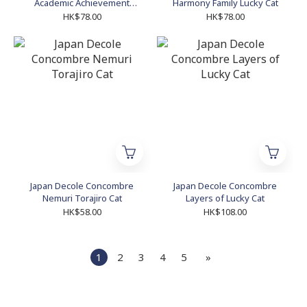
Academic Achievement
Harmony Family Lucky Cat
Lucky Cat
HK$78.00
HK$78.00
Japan Decole Concombre
Japan Decole Concombre
Nemuri Torajiro Cat
Layers of Lucky Cat
HK$58.00
HK$108.00
1
2
3
4
5
»