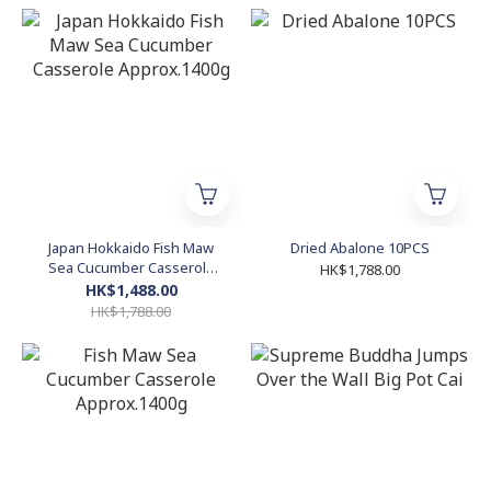
Japan Hokkaido Fish Maw
Dried Abalone 10PCS
Sea Cucumber Casserole
HK$1,788.00
Approx.1400g
HK$1,488.00
HK$1,788.00