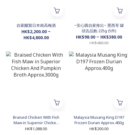
自家釀製日本南高梅酒
~安心購自家推出~ 墨西哥 罐
頭吉品鮑 225g (5件)
HK$2,200.00 ~
HK$98.00 ~ HK$380.00
HK$4,800.00
HK$480.00
Braised Chicken With Fish
Malaysia Musang King D197
Maw in Superior Chicken
Frozen Durian Approx.400g
And Pumpkin Broth
HK$1,088.00
HK$200.00
Approx.3000g