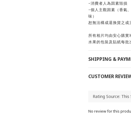
~消費者人為因素毀損
~個人主觀因素（香氣
味）
恕無法構成退換貨之成
所有相片均由安心購實
水果的包裝及貼紙每批
SHIPPING & PAY
CUSTOMER REVIE
No review for this produ