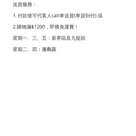
送貨服務：
1. 付款後可代客人call車送貨(車資到付) 或
2 購物滿$1200，即獲免運費！
星期一、三、五：新界區及九龍區
星期二
、
四
：港島區