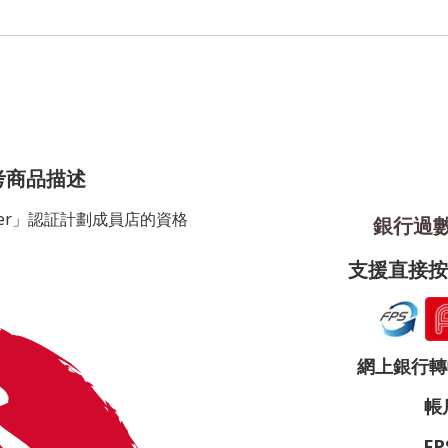
考商品描述
porter」認証計劃成員店的資格
銀行過數 
支援直接按圖
網上銀行轉帳帳
帳戶
FP