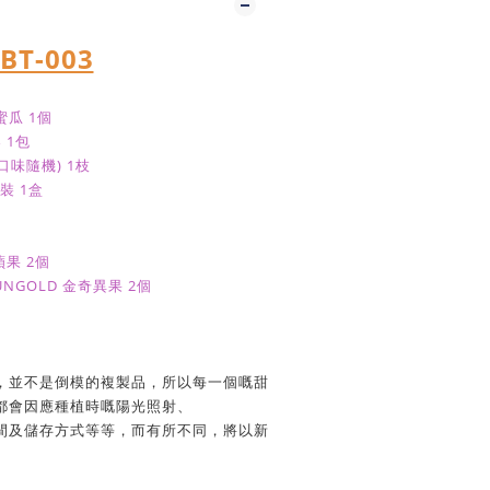
BT-003
蜜瓜 1個
 1包
口味隨機) 1枝
裝 1盒
果 2個
SUNGOLD 金奇異果 2個
，並不是倒模的複製品，所以每一個嘅甜
都會因應種植時嘅陽光照射、
間及儲存方式等等，而有所不同，將以新
。