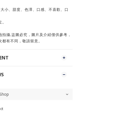
、大小、甜度、色澤、口感、不喜歡、口
立。
地拍攝,盜圖必究，圖片及介紹僅供參考，
次都有不同，敬請留意。
MENT
WS
ct