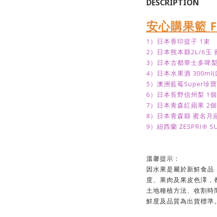
DESCRIPTION
安心購
果籃
F
1）日本香印提子 1束
2）日本
熊本縣2L/6玉 
3）日本
古都華士多啤梨
4）日本水果酒 300ml(
5）澳洲藍莓Super珍寶
6）日本長野信州梨 1個
7）日本青森紅蘋果 2個
8）日本青森縣 蜜名月蘋
9）紐西蘭 ZESPRI® 
溫馨提示：
因水果是屬於新鮮食品
度、果肉及果皮色澤，
土地種植方法、收割時
鮮度及品質為出貨標準