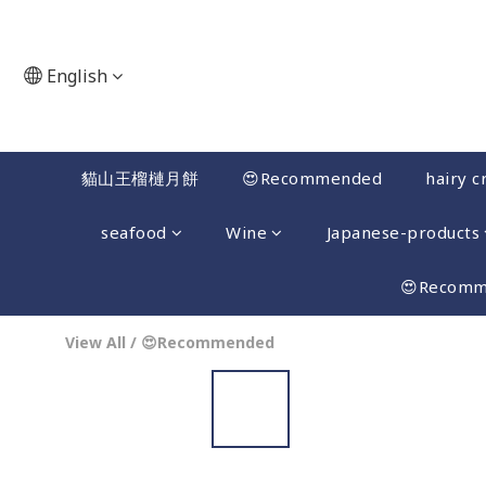
English
貓山王榴槤月餅
😍Recommended
hairy c
seafood
Wine
Japanese-products
😍Recom
View All
/
😍Recommended